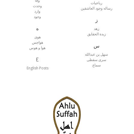
وفا
رباعیات
وحدت
رساله وجود العاشقین
وارد
وجود
ز
ه
زهد
زبدة الحقایق
هوی
هواجس
س
هوا و هوس
سهل بن عبدالله
E
سری سقطی
سماع
English Posts