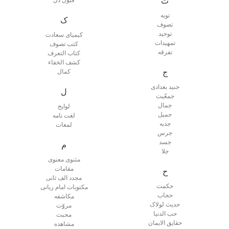
ت
توبه
ک
تصوف
توحید
کیمیای سعادت
تمهیدات
کتب تصوف
تفرقه
کتاب التعرف
کشف الخفاء
ج
کمال
جنید بغدادی
ل
جمعّیت
جمال
لوایح
جمیل
لغت نامه
جذبه
لمعات
جرس
جسد
م
جلا
مثنوی معنوی
مقامات
ح
مجدد الف ثانی
حکمت
مکتوبات امام ربانی
حجاب
مکاشفه
حدیث لولاک
مروّت
حب الدنیا
محبت
حقایق الایمان
مشاهده