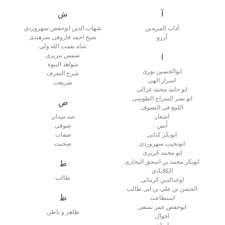
آ
ش
آداب المریدین
شهاب الدین ابوحفص سهروردی
آرزو
شیخ احمد فاروقی سرهندی
شاه نعمت الله ولی
شمس تبریزی
ا
شواهد النبوة
ابوالحسین نوری
شرح التعرف
اسرار الهی
شریعت
ابو حامد محمد غزالی
ابو نصر السراج الطوسی
ص
اللمع فی التصوف
اشعار
صد میدان
اُنس
صوفی
ابوبکر کتانی
صفات
ابونجیب سهروردی
صحبت
ابو محمد جُریری
ابوبکر محمد بن اسحق البخاری
ط
الکلابادی
طالب
اوحدالدین کرمانی
الحسن بن علی بن ابی طالب
ظ
استطاعت
ابوحفص عمر نسفی
ظاهر و باطن
احوال
ایمان