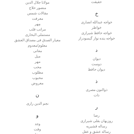
حقیقت
مولانا جلال الدین
منصور حلاج
خ
مقالات شمس
معرفت
خواجه عبدالله انصاری
مِهر
خواطر
مراتب قلب
خواجه حافظ شیرازی
مستملی البخاری
خواجه بنده نواز گیسودراز
معیار الصدق فی‌ مصداق العشق
معلوم/معدوم
د
معانی
میل
دیوان
مهر
دوست
محب
دیوان حافظ
مطلوب
محبوب
ذ
معروض
ذوالنون مصری
ن
ذات
نجم الدین رازی
ر
و
رضا
روزبهان بقلی شیرازی
وجد
رساله قشیریه
وقت
رساله عشق و عقل