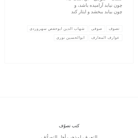
چون نیابد آرامیده باشد، و
چون بیابد ببخشد و ایثار کند
تصوف
صوفی
شهاب الدین ابوحفص سهروردی
عوارف المعارف
ابوالحسین نوری
کتب تصوّف
التعرف لمذهب أهل التصوُّف