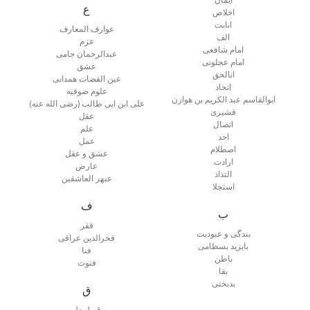
ع
اخلاص
انابت
عوارف المعارف
الف
عزم
امام شافعی
عبدالرحمان جامی
امام عجلونی
عشق
انالحق
عین القضات همدانی
اتحاد
علوم صوفیه
ابوالقاسم عبد الکریم بن هوازن
علی ابن ابی طالب (رضی الله عنه)
قشیری
عقل
اتصال
علم
احد
عمل
اصطلام
عشق و عقل
ارادت
عارض
التذاذ
عبهر العاشقین
استجلا
ف
ب
فقر
بندگی و عبودیت
فخرالدین عراقی
بایزید بسطامی
فنا
باطن
فتوت
بقا
بدبختی
ق
قبول دل