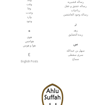
رساله قشیریه
وقت
رساله عشق و عقل
وفا
رباعیات
وحدت
رساله وجود العاشقین
وارد
وجود
ز
ه
زهد
زبدة الحقایق
هوی
هواجس
س
هوا و هوس
سهل بن عبدالله
E
سری سقطی
سماع
English Posts