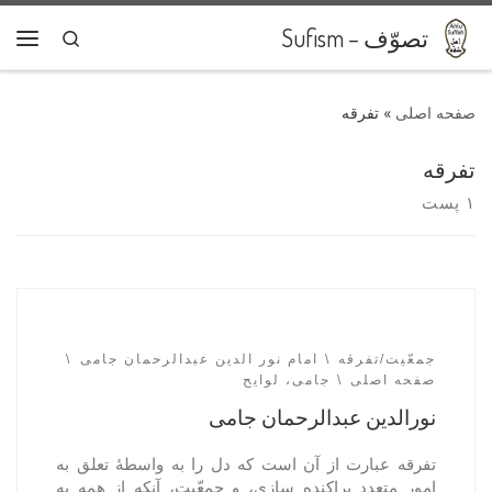
پرش به محتوا
تصوّف – Sufism
Search
فهر
»
تفرقه
تفرقه
۱ پست
جمعّیت/تفرقه
امام نور الدین عبدالرحمان جامی
صفحه اصلی
جامی، لوایح
نورالدین عبدالرحمان جامی
تفرقه عبارت از آن است که دل را به واسطۀ تعلق به
امور متعدد پراکنده سازی، و جمعّیت، آنکه از همه به