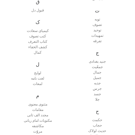
ق
ت
قبول دل
توبه
ک
تصوف
توحید
کیمیای سعادت
تمهیدات
کتب تصوف
تفرقه
کتاب التعرف
کشف الخفاء
ج
کمال
جنید بغدادی
ل
جمعّیت
جمال
لوایح
جمیل
لغت نامه
جذبه
لمعات
جرس
جسد
م
جلا
مثنوی معنوی
مقامات
ح
مجدد الف ثانی
حکمت
مکتوبات امام ربانی
حجاب
مکاشفه
حدیث لولاک
مروّت