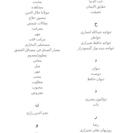
حب الدنیا
محبت
حقایق الایمان
مشاهده
حقیقت
مولانا جلال الدین
منصور حلاج
خ
مقالات شمس
معرفت
خواجه عبدالله انصاری
مِهر
خواطر
مراتب قلب
خواجه حافظ شیرازی
مستملی البخاری
خواجه بنده نواز گیسودراز
معیار الصدق فی‌ مصداق العشق
معلوم/معدوم
د
معانی
میل
دیوان
مهر
دوست
محب
دیوان حافظ
مطلوب
محبوب
ذ
معروض
ذوالنون مصری
ن
ذات
نجم الدین رازی
ر
و
رضا
روزبهان بقلی شیرازی
وجد