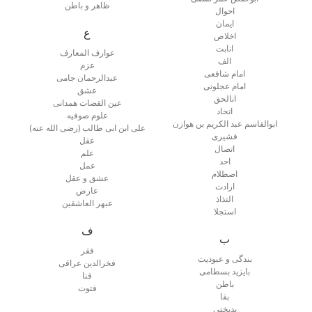
ظاهر و باطن
احوال
ایمان
ع
اخلاص
انابت
عوارف المعارف
الف
عزم
امام شافعی
عبدالرحمان جامی
امام عجلونی
عشق
انالحق
عین القضات همدانی
اتحاد
علوم صوفیه
ابوالقاسم عبد الکریم بن هوازن
علی ابن ابی طالب (رضی الله عنه)
قشیری
عقل
اتصال
علم
احد
عمل
اصطلام
عشق و عقل
ارادت
عارض
التذاذ
عبهر العاشقین
استجلا
ف
ب
فقر
بندگی و عبودیت
فخرالدین عراقی
بایزید بسطامی
فنا
باطن
فتوت
بقا
بدبختی