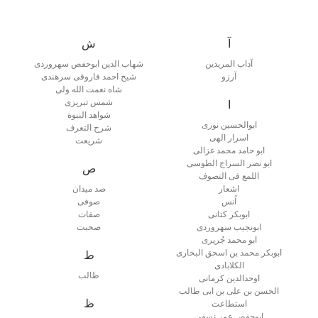
آ
ش
آداب المریدین
شهاب الدین ابوحفص سهروردی
آرزو
شیخ احمد فاروقی سرهندی
شاه نعمت الله ولی
شمس تبریزی
ا
شواهد النبوة
ابوالحسین نوری
شرح التعرف
اسرار الهی
شریعت
ابو حامد محمد غزالی
ابو نصر السراج الطوسی
ص
اللمع فی التصوف
اشعار
صد میدان
اُنس
صوفی
ابوبکر کتانی
صفات
ابونجیب سهروردی
صحبت
ابو محمد جُریری
ابوبکر محمد بن اسحق البخاری
ط
الکلابادی
طالب
اوحدالدین کرمانی
الحسن بن علی بن ابی طالب
ظ
استطاعت
ابوحفص عمر نسفی